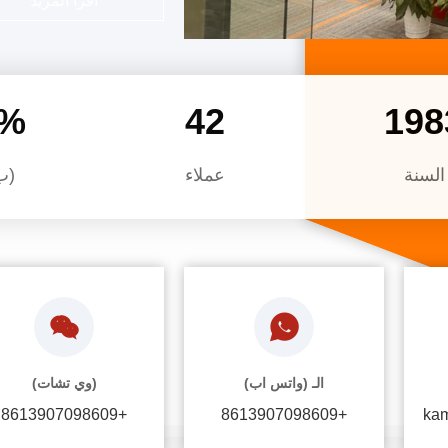
اقرأ المزيد
مساعدة للنفق✓ محملات
%
42
201
السنة
عملاء
(ب
الـ (واتس اب)
(وي تشات)
+8613907098609
+8613907098609
ka