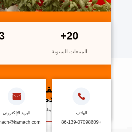
6
+
20
المبيعات السنوية
نحن نقدم
أفضل خدمة!
يمكنك الاتصال بنا بطرق مختلفة
الهاتف
البريد الإلكتروني
mach@kamach.com
+86-139-07098609
اتصل بنا