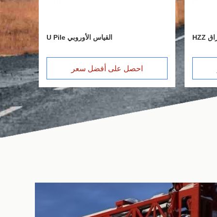
اق HZZ
القياس الأوروبي U Pile
ر
احصل على أفضل سعر