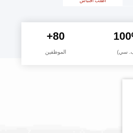
اطلب اقتباس
 المياه✓ رؤوس الطرق✓ رفع الممل✓ ...
+
80
100
. سي)
الموظفين