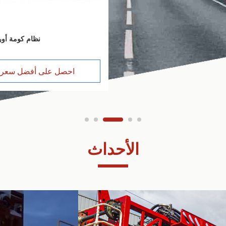
نظام كومة أور
احصل على أفضل سع
الأحداث