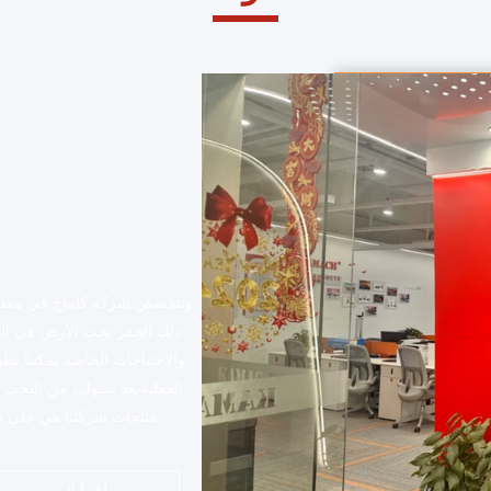
وتتخصص شركة كاماخ في معدات
ذلك الحفر تحت الأرض في الصخ
والاحتياجات الخاصة.يمكننا تطو
الفعليةبعد سنوات من البحث و
منتجات شركتنا هي على 
المنتج،وخدمة ما بعد البي
محمول تحت الأرض ∙ شاحنة تح