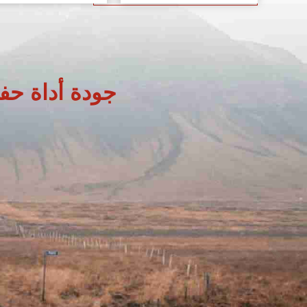
جودة أداة حف