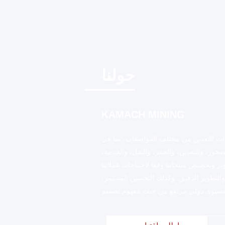
حولنا
KAMACH MINING
 التعدين من مختلف المواصفات، بما في
ور، والتعدين، والحفر، والنقل، والخدمة،
ير وتخصيص منتجاتنا وفقا لاحتياجات عملائنا
التطوير الدقيق، وكذلك التحسين المستمر،
مستوى دولي مرتفع من حيث مفهوم تصميم
ع. مجموعة المنتجات:✓ حفر السطح الجامبو✓
ت الأرض ∙ جهاز حفر تحت الأرض✓ مركبة