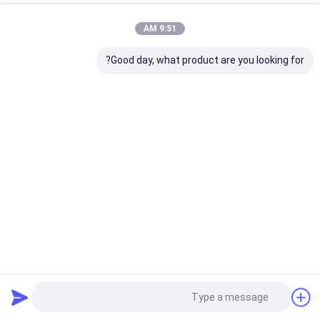
9:51 AM
Good day, what product are you looking for?
KY-250D محرك حفر ثقب التفجير الدواري 571 KW محرك
الديزل الهيدروليكي بالكامل
أداة حفر الثقوب الدوارة
2025-04-01