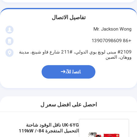
تفاصيل الاتصال
Mr. Jackson Wong
+86 13907098609
#2109 مبنى لونغ يوي الدولي، #211 شارع قاو شينغ، مدينة
ووهان، الصين
ﺎﺘﺼﻟ ﺍﻶﻧ
احصل على افضل سعر ل
UK-6YG ناقل الوقود شاحنة
التحميل المتفجرة 84-119kW /
2300rpm القوة القصوى