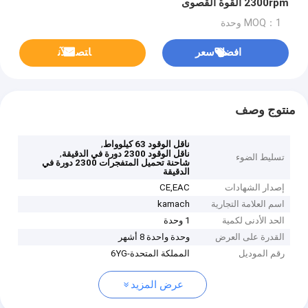
2300rpm القوة القصوى
MOQ：1 وحدة
افضل سعر
ﺎﺘﺼﻟ ﺍﻶﻧ
منتوج وصف
,
ناقل الوقود 63 كيلوواط
,
ناقل الوقود 2300 دورة في الدقيقة
تسليط الضوء
شاحنة تحميل المتفجرات 2300 دورة في
الدقيقة
إصدار الشهادات
CE,EAC
اسم العلامة التجارية
kamach
الحد الأدنى لكمية
1 وحدة
القدرة على العرض
وحدة واحدة 8 أشهر
رقم الموديل
المملكة المتحدة-6YG
عرض المزيد