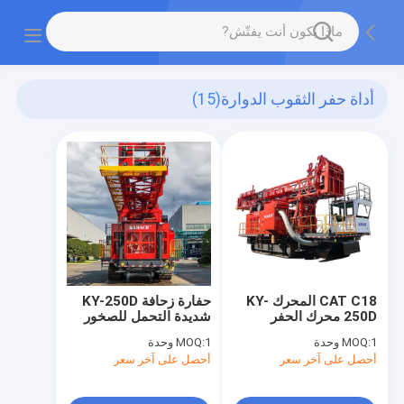
أداة حفر الثقوب الدوارة
(15)
CAT C18 المحرك KY-
حفارة زحافة KY-250D
250D محرك الحفر
شديدة التحمل للصخور
الدواري 40m3 / min
الصلبة من f4 إلى 16
1 وحدة
MOQ:
1 وحدة
MOQ:
ضاغط الهواء
أحصل على آخر سعر
أحصل على آخر سعر