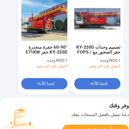
تصميم وحدات KY-250D
60-90° حفرة منحدرة
حفر الصخور مع FOPS /
KY-250D حفر 571KW
ROPS كاب و 95٪ إزالة
الطاقة و 2100rp سرعة
1 وحدة
MOQ:
1 وحدة
MOQ:
الغبار
الدوران
أحصل على آخر سعر
أحصل على آخر سعر
ﺎﺘﺼﻟ ﺍﻶﻧ
ﺎﺘﺼﻟ ﺍﻶﻧ
وفر وقتك
دعنا نتصل بأفضل المنتجات معك.