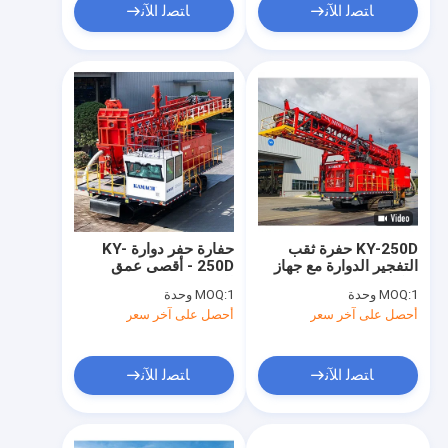
ﺎﺘﺼﻟ ﺍﻶﻧ
ﺎﺘﺼﻟ ﺍﻶﻧ
KY-250D حفرة ثقب
حفارة حفر دوارة KY-
التفجير الدوارة مع جهاز
250D - أقصى عمق
تحكم عن بعد LoS
للحفر 48 متر، محرك
1 وحدة
MOQ:
1 وحدة
MOQ:
للسيارات الديزل
ديزل
أحصل على آخر سعر
أحصل على آخر سعر
ﺎﺘﺼﻟ ﺍﻶﻧ
ﺎﺘﺼﻟ ﺍﻶﻧ