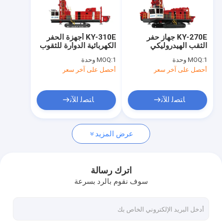
جولة في المعمل
ضبط الجودة
KY-270E جهاز حفر
KY-310E أجهزة الحفر
الثقب الهيدروليكي
الكهربائية الدوارة للثقوب
اتصل بنا
الدواري للثقب التفجير
التفجيرية الضغط
1 وحدة
MOQ:
1 وحدة
MOQ:
عالية سرعة الدوران CE
المحوري العالي للتعدين
أحصل على آخر سعر
أحصل على آخر سعر
EAC المعتمدة
أخبار
جميع القضايا
ﺎﺘﺼﻟ ﺍﻶﻧ
ﺎﺘﺼﻟ ﺍﻶﻧ
Blog
عرض المزيد
طلب اقتباس
اترك رسالة
سوف نقوم بالرد بسرعة
أداة حفر الثقوب الدوارة
جهاز الحفر السطحي