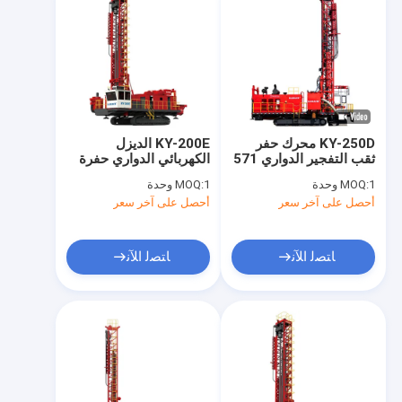
KY-250D محرك حفر
KY-200E الديزل
ثقب التفجير الدواري 571
الكهربائي الدواري حفرة
KW محرك الديزل
ثقب التفجير حفرة حفرة
1 وحدة
MOQ:
1 وحدة
MOQ:
الهيدروليكي بالكامل
حفرة حفرة حفرة حفرة
أحصل على آخر سعر
أحصل على آخر سعر
ﺎﺘﺼﻟ ﺍﻶﻧ
ﺎﺘﺼﻟ ﺍﻶﻧ
منزل
المنتجات
حول بنا