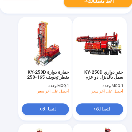
أعط متطلباتك
حفر دواري KY-250D
حفارة دوارة KY-250D
يعمل بالديزل ذو عزم
بقطر تجويف 165-250
الدوران العالي 11.8
ملم وبأقصى عمق 48 متر
1 وحدة
MOQ:
1 وحدة
MOQ:
KNm للتعدين في الحفرة
أحصل على آخر سعر
أحصل على آخر سعر
المفتوحة
ﺎﺘﺼﻟ ﺍﻶﻧ
ﺎﺘﺼﻟ ﺍﻶﻧ