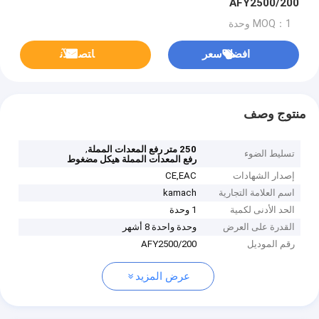
AFY2500/200
MOQ：1 وحدة
افضل سعر
ﺎﺘﺼﻟ ﺍﻶﻧ
منتوج وصف
,
250 متر رفع المعدات المملة
تسليط الضوء
رفع المعدات المملة هيكل مضغوط
إصدار الشهادات
CE,EAC
اسم العلامة التجارية
kamach
الحد الأدنى لكمية
1 وحدة
القدرة على العرض
وحدة واحدة 8 أشهر
رقم الموديل
AFY2500/200
عرض المزيد