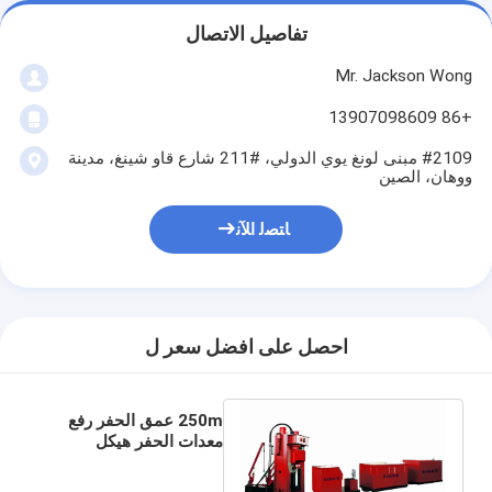
تفاصيل الاتصال
Mr. Jackson Wong
+86 13907098609
#2109 مبنى لونغ يوي الدولي، #211 شارع قاو شينغ، مدينة
ووهان، الصين
ﺎﺘﺼﻟ ﺍﻶﻧ
احصل على افضل سعر ل
250m عمق الحفر رفع
معدات الحفر هيكل
مضغوط AFY2500/200