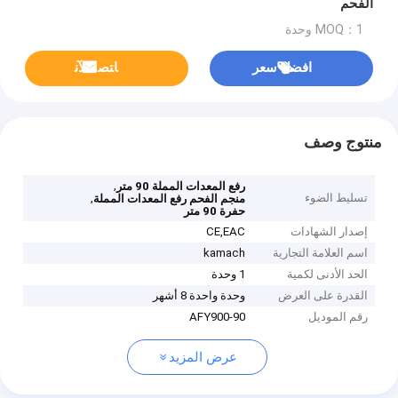
الفحم
MOQ：1 وحدة
افضل سعر
ﺎﺘﺼﻟ ﺍﻶﻧ
منتوج وصف
,
رفع المعدات المملة 90 متر
تسليط الضوء
,
منجم الفحم رفع المعدات المملة
حفرة 90 متر
إصدار الشهادات
CE,EAC
اسم العلامة التجارية
kamach
الحد الأدنى لكمية
1 وحدة
القدرة على العرض
وحدة واحدة 8 أشهر
رقم الموديل
AFY900-90
عرض المزيد