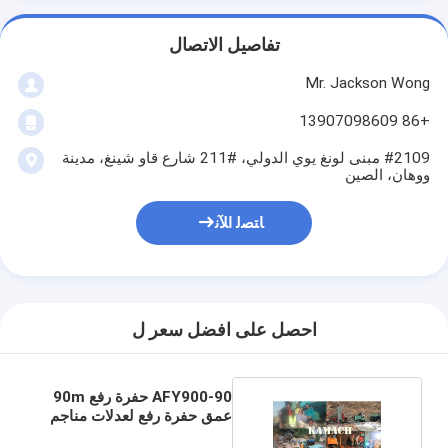
تفاصيل الاتصال
Mr. Jackson Wong
+86 13907098609
#2109 مبنى لونغ يوي الدولي، #211 شارع قاو شينغ، مدينة
ووهان، الصين
ﺎﺘﺼﻟ ﺍﻶﻧ
احصل على افضل سعر ل
AFY900-90 حفرة رفع 90m
عمق حفرة رفع لعدلات مناجم
الفحم