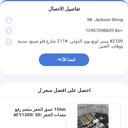
تفاصيل الاتصال
Mr. Jackson Wong
+86 13907098609
#2109 مبنى لونغ يوي الدولي، #211 شارع قاو شينغ، مدينة
ووهان، الصين
ﺎﺘﺼﻟ ﺍﻶﻧ
احصل على افضل سعر ل
150m عمق الحفر منجم رفع
معدات الحفر AFY1200/ 30/
150