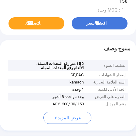
150
MOQ：1 وحدة
افضل سعر
ﺎﺘﺼﻟ ﺍﻶﻧ
منتوج وصف
,
150 متر رفع المعدات المملة
تسليط الضوء
الألغام رفع المعدات المملة
إصدار الشهادات
CE,EAC
اسم العلامة التجارية
kamach
الحد الأدنى لكمية
1 وحدة
القدرة على العرض
وحدة واحدة 8 أشهر
رقم الموديل
AFY1200/ 30/ 150
عرض المزيد