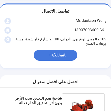
تفاصيل الاتصال
Mr. Jackson Wong
+86 13907098609
#2109 مبنى لونغ يوي الدولي، #211 شارع قاو شينغ، مدينة
ووهان، الصين
ﺎﺘﺼﻟ ﺍﻶﻧ
احصل على افضل سعر ل
شاحنة هدم التعدين تحت الأرض
بدون أثر لتحقيق الخام فعالة
ودائمة وآمنة