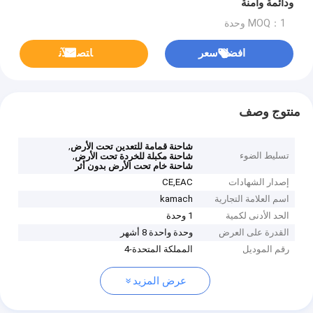
ودائمة وآمنة
MOQ：1 وحدة
افضل سعر
ﺎﺘﺼﻟ ﺍﻶﻧ
منتوج وصف
,
شاحنة قمامة للتعدين تحت الأرض
تسليط الضوء
,
شاحنة مكبلة للخردة تحت الأرض
شاحنة خام تحت الأرض بدون أثر
إصدار الشهادات
CE,EAC
اسم العلامة التجارية
kamach
الحد الأدنى لكمية
1 وحدة
القدرة على العرض
وحدة واحدة 8 أشهر
رقم الموديل
المملكة المتحدة-4
عرض المزيد