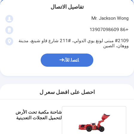
تفاصيل الاتصال
Mr. Jackson Wong
+86 13907098609
#2109 مبنى لونغ يوي الدولي، #211 شارع قاو شينغ، مدينة
ووهان، الصين
ﺎﺘﺼﻟ ﺍﻶﻧ
احصل على افضل سعر ل
شاحنة مكعبة تحت الأرض
لتحميل العجلات التعدينية