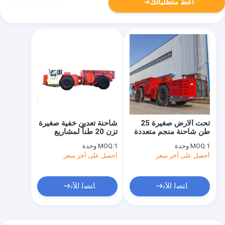
أعط متطلباتك
تحت الارض صغيرة 25
شاحنة تعدين خفية صغيرة
طن شاحنة منجم متعددة
تزن 20 طناً لمشاريع
الاستخدامات فعالة UK-
التنفق الضيق
1 وحدة
MOQ:
1 وحدة
MOQ:
25
أحصل على آخر سعر
أحصل على آخر سعر
ﺎﺘﺼﻟ ﺍﻶﻧ
ﺎﺘﺼﻟ ﺍﻶﻧ