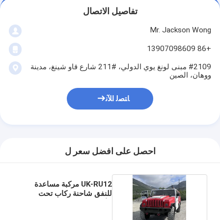
تفاصيل الاتصال
Mr. Jackson Wong
+86 13907098609
#2109 مبنى لونغ يوي الدولي، #211 شارع قاو شينغ، مدينة
ووهان، الصين
ﺎﺘﺼﻟ ﺍﻶﻧ
احصل على افضل سعر ل
UK-RU12 مركبة مساعدة
للنفق شاحنة ركاب تحت
الأرض ثقيلة