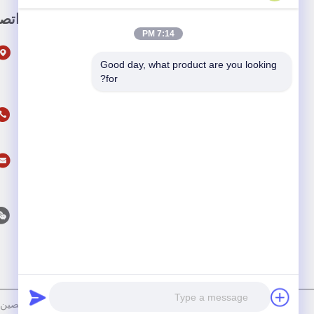
وصلة سريعة
اتص
7:14 PM
المنزل
Good day, what product are you looking 
المنتجات
for?
حولنا
أخبار
القضايا
اتصل بنا
سياسة الخصوصية
|
خريطة الموقع
| الصين جودة ج