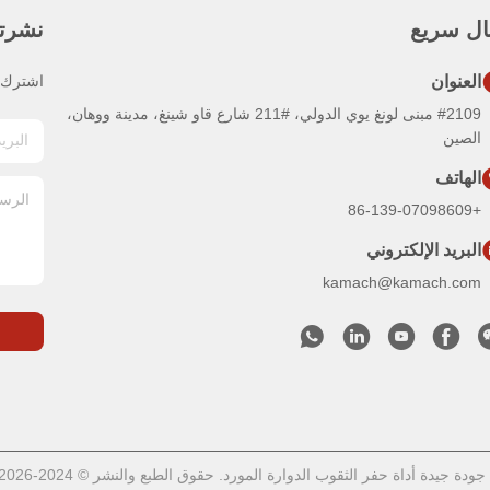
ال سريع
نشرتنا
العنوان
اشترك ف
#2109 مبنى لونغ يوي الدولي، #211 شارع قاو شينغ، مدينة ووهان،
الصين
الهاتف
+86-139-07098609
البريد الإلكتروني
kamach@kamach.com
يدة أداة حفر الثقوب الدوارة المورد. حقوق الطبع والنشر © 2024-2026 KAMACH MINING جميع الحقوق محفوظة