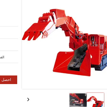
القد
احصل ع