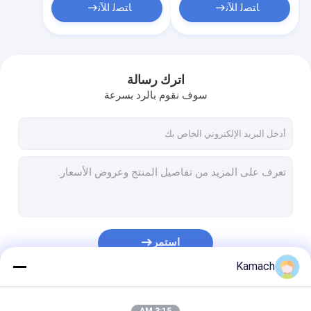
ﺎﺘﺼﻟ ﺍﻶﻧ
ﺎﺘﺼﻟ ﺍﻶﻧ
اترك رسالة
سوف نقوم بالرد بسرعة
استمر
Kamach
فئاتنا