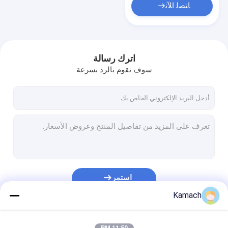
ﺎﺘﺼﻟ ﺍﻶﻧ
اترك رسالة
سوف نقوم بالرد بسرعة
استمر
Kamach
فئاتنا